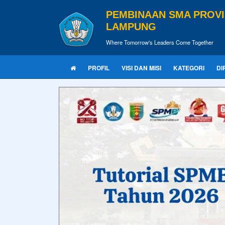
PEMBINAAN SMA PROVI
LAMPUNG
Where Tomorrow's Leaders Come Together
PROFIL
VISI DAN MISI
KATEGORI
DI