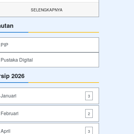
SELENGKAPNYA
autan
PIP
Pustaka Digital
rsip 2026
Januari
3
Februari
2
April
3