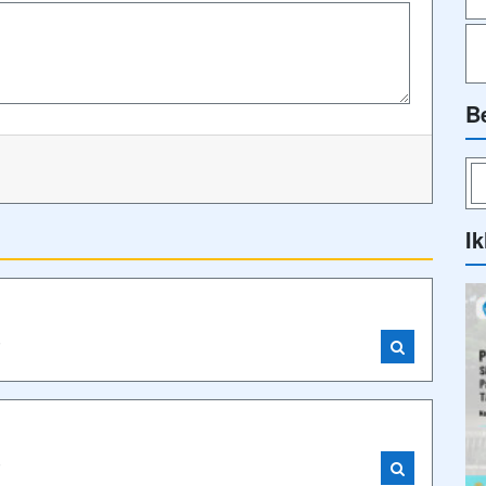
B
Ik
i
i