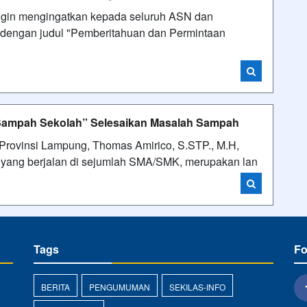
gin mengingatkan kepada seluruh ASN dan
 dengan judul "Pemberitahuan dan Permintaan
i
Sampah Sekolah” Selesaikan Masalah Sampah
rovinsi Lampung, Thomas Amirico, S.STP., M.H,
yang berjalan di sejumlah SMA/SMK, merupakan lan
i
Tags
Fo
BERITA
PENGUMUMAN
SEKILAS-INFO