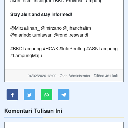
akun resmi instagram BKD Provinsi Lampung.
Stay alert and stay informed!
@MirzaJihan_
@mirzano
@jihanchalim
@marindokurniawan
@rendi.reswandi
#BKDLampung
#HOAX
#InfoPenting
#ASNLampung
#LampungMaju
04/02/2026 12:00 - Oleh Administrator - Dilihat 481 kali
Komentari Tulisan Ini